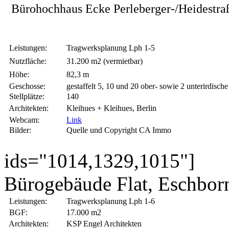
Bürohochhaus Ecke Perleberger-/Heidestr
Leistungen:
Tragwerksplanung Lph 1-5
Nutzfläche:
31.200 m2 (vermietbar)
Höhe:
82,3 m
Geschosse:
gestaffelt 5, 10 und 20 ober- sowie 2 unterirdische
Stellplätze:
140
Architekten:
Kleihues + Kleihues, Berlin
Webcam:
Link
Bilder:
Quelle und Copyright CA Immo
ids="1014,1329,1015"]
Bürogebäude Flat, Eschbor
Leistungen:
Tragwerksplanung Lph 1-6
BGF:
17.000 m2
Architekten:
KSP Engel Architekten