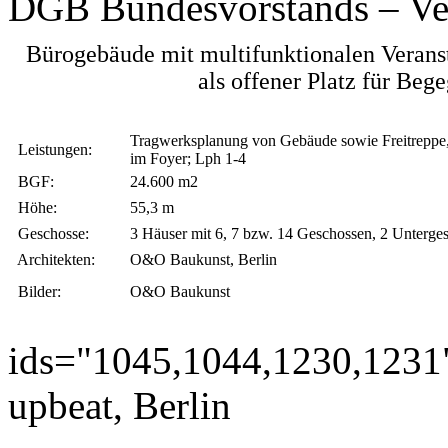
DGB Bundesvorstands – Ver
Bürogebäude mit multifunktionalen Verans
als offener Platz für Be
Tragwerksplanung von Gebäude sowie Freitreppe
Leistungen:
im Foyer; Lph 1-4
BGF:
24.600 m2
Höhe:
55,3 m
Geschosse:
3 Häuser mit 6, 7 bzw. 14 Geschossen, 2 Unterge
Architekten:
O&O Baukunst, Berlin
Bilder:
O&O Baukunst
ids="1045,1044,1230,1231
upbeat, Berlin