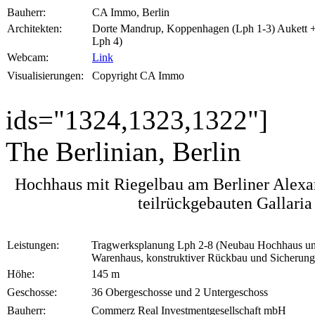
Bauherr:
CA Immo, Berlin
Architekten:
Dorte Mandrup, Koppenhagen (Lph 1-3) Aukett + 
Lph 4)
Webcam:
Link
Visualisierungen:
Copyright CA Immo
ids="1324,1323,1322"]
The Berlinian, Berlin
Hochhaus mit Riegelbau am Berliner Alexand
teilrückgebauten Gallari
Leistungen:
Tragwerksplanung Lph 2-8 (Neubau Hochhaus un
Warenhaus, konstruktiver Rückbau und Sicherung
Höhe:
145 m
Geschosse:
36 Obergeschosse und 2 Untergeschoss
Bauherr:
Commerz Real Investmentgesellschaft mbH