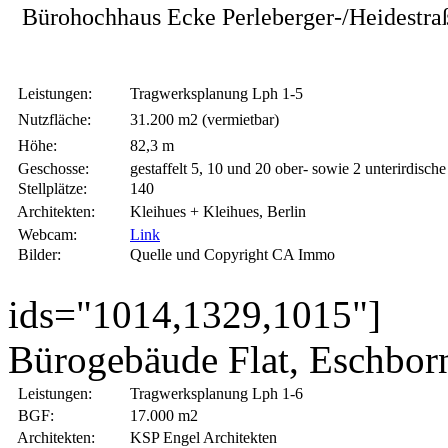
Bürohochhaus Ecke Perleberger-/Heidestr
Leistungen:
Tragwerksplanung Lph 1-5
Nutzfläche:
31.200 m2 (vermietbar)
Höhe:
82,3 m
Geschosse:
gestaffelt 5, 10 und 20 ober- sowie 2 unterirdische
Stellplätze:
140
Architekten:
Kleihues + Kleihues, Berlin
Webcam:
Link
Bilder:
Quelle und Copyright CA Immo
ids="1014,1329,1015"]
Bürogebäude Flat, Eschbor
Leistungen:
Tragwerksplanung Lph 1-6
BGF:
17.000 m2
Architekten:
KSP Engel Architekten