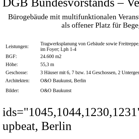
DGB Bundesvorstands – Ver
Bürogebäude mit multifunktionalen Verans
als offener Platz für Be
Tragwerksplanung von Gebäude sowie Freitreppe
Leistungen:
im Foyer; Lph 1-4
BGF:
24.600 m2
Höhe:
55,3 m
Geschosse:
3 Häuser mit 6, 7 bzw. 14 Geschossen, 2 Unterge
Architekten:
O&O Baukunst, Berlin
Bilder:
O&O Baukunst
ids="1045,1044,1230,1231
upbeat, Berlin