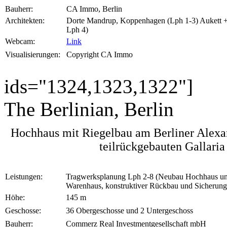
Bauherr:
CA Immo, Berlin
Architekten:
Dorte Mandrup, Koppenhagen (Lph 1-3) Aukett + 
Lph 4)
Webcam:
Link
Visualisierungen:
Copyright CA Immo
ids="1324,1323,1322"]
The Berlinian, Berlin
Hochhaus mit Riegelbau am Berliner Alexand
teilrückgebauten Gallari
Leistungen:
Tragwerksplanung Lph 2-8 (Neubau Hochhaus un
Warenhaus, konstruktiver Rückbau und Sicherung
Höhe:
145 m
Geschosse:
36 Obergeschosse und 2 Untergeschoss
Bauherr:
Commerz Real Investmentgesellschaft mbH